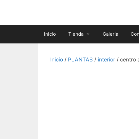
Saltar
al
contenido
inicio
Tienda
Galeria
Con
Inicio
/
PLANTAS
/
interior
/ centro 