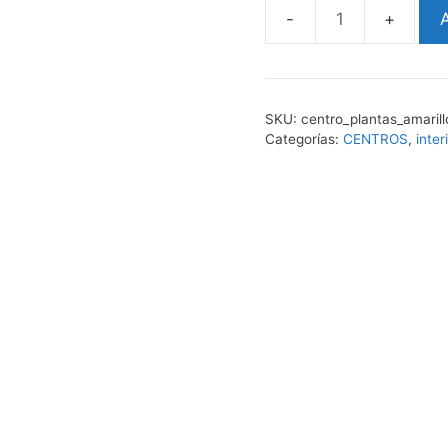
A
centro
amarillo
cantidad
SKU:
centro_plantas_amarill
Categorías:
CENTROS
,
inter