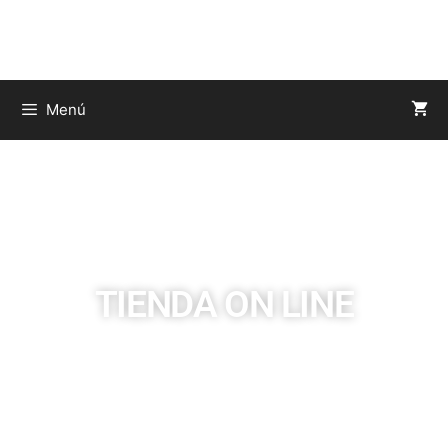
Menú
TIENDA ON LINE
Tienes dudas LLAMANOS somos de
Lleida
Tel. 615 18 74 30 – 973 20 54 00