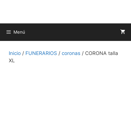
Saltar
al
contenido
Menú
Inicio
/
FUNERARIOS
/
coronas
/ CORONA talla
XL