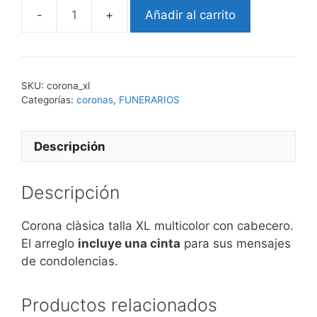
Añadir al carrito
CORONA
talla
XL
cantidad
SKU:
corona_xl
Categorías:
coronas
,
FUNERARIOS
Descripción
Descripción
Corona clàsica talla XL multicolor con cabecero.
El arreglo
incluye una cinta
para sus mensajes
de condolencias.
Productos relacionados