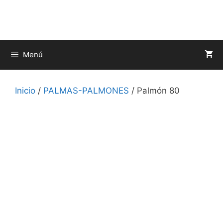
Saltar
al
contenido
Menú
Inicio
/
PALMAS-PALMONES
/ Palmón 80