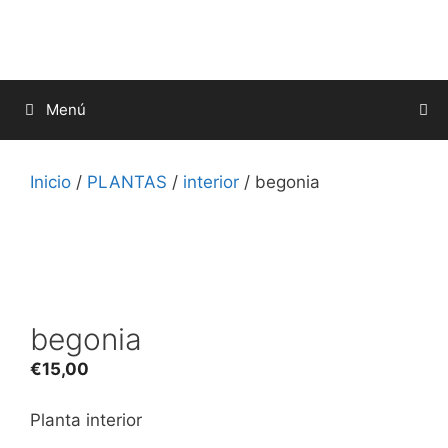
Saltar
al
contenido
Menú
Inicio
/
PLANTAS
/
interior
/ begonia
begonia
€
15,00
Planta interior