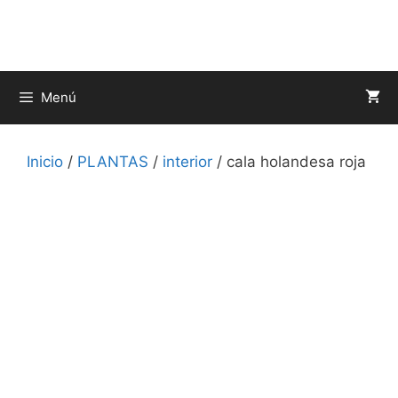
Saltar
al
contenido
Menú
Inicio
/
PLANTAS
/
interior
/ cala holandesa roja