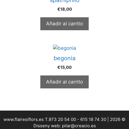
€
18,00
Añadir al carrito
begonia
€
15,00
Añadir al carrito
www.flairesiflors.es T.973 20 54 00 - 615 18 74 30 | 2026 ©
Disseny web: pilar@creacio.es