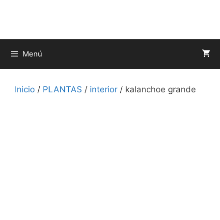
Saltar
al
contenido
Menú
Inicio
/
PLANTAS
/
interior
/ kalanchoe grande