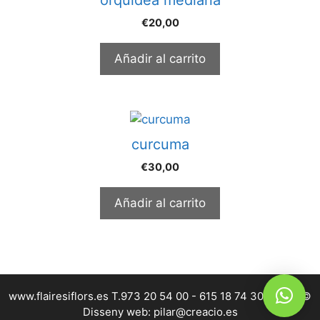
€
20,00
Añadir al carrito
curcuma
€
30,00
Añadir al carrito
www.flairesiflors.es T.973 20 54 00 - 615 18 74 30 | 2026 ©
Disseny web: pilar@creacio.es