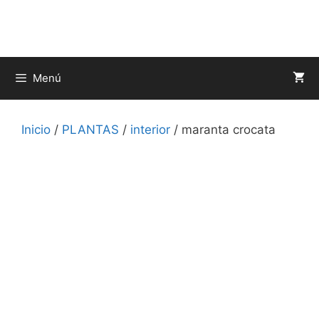
Saltar
al
contenido
Menú
Inicio
/
PLANTAS
/
interior
/ maranta crocata