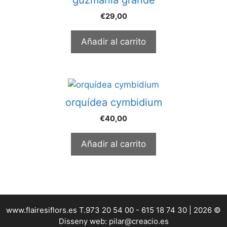
€
29,00
Añadir al carrito
orquídea cymbidium
€
40,00
Añadir al carrito
www.flairesiflors.es T.973 20 54 00 - 615 18 74 30 | 2026 ©
Disseny web: pilar@creacio.es