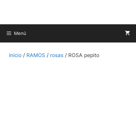
Saltar
al
contenido
Menú
Inicio
/
RAMOS
/
rosas
/ ROSA pepito