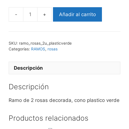
Añadir al carrito
ROSA
2
verde
cantidad
SKU:
ramo_rosas_2u_plasticverde
Categorías:
RAMOS
,
rosas
Descripción
Descripción
Ramo de 2 rosas decorada, cono plastico verde
Productos relacionados