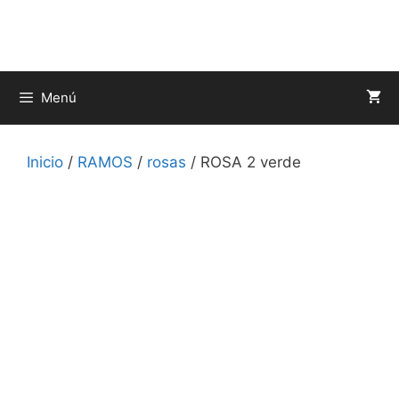
Saltar
al
contenido
Menú
Inicio
/
RAMOS
/
rosas
/ ROSA 2 verde