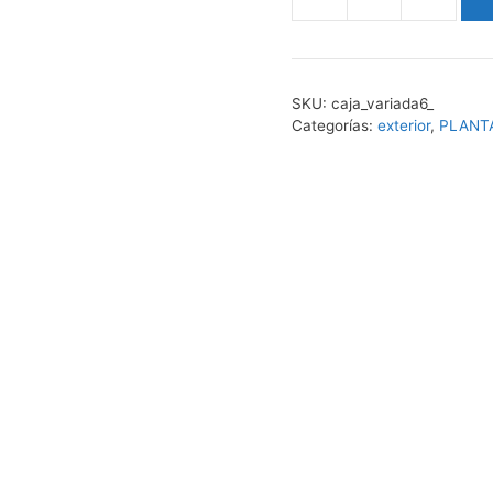
variadas
6
cantidad
SKU:
caja_variada6_
Categorías:
exterior
,
PLANT