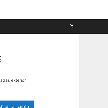
6
iadas exterior
ñadir al carrito