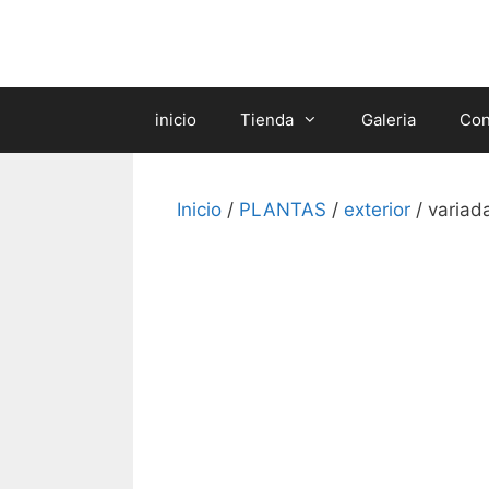
Saltar
al
contenido
inicio
Tienda
Galeria
Con
Inicio
/
PLANTAS
/
exterior
/ variad