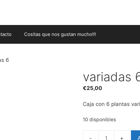
tacto
Cositas que nos gustan mucho!!!
as 6
variadas 
€
25,00
Caja con 6 plantas var
10 disponibles
A