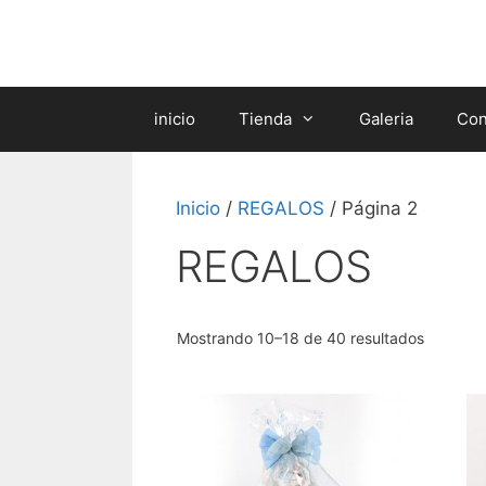
Saltar
al
contenido
inicio
Tienda
Galeria
Con
Inicio
/
REGALOS
/ Página 2
REGALOS
Mostrando 10–18 de 40 resultados