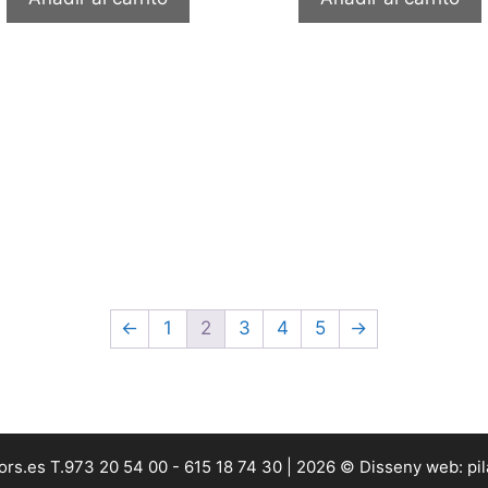
←
1
2
3
4
5
→
lors.es T.973 20 54 00 - 615 18 74 30 | 2026 © Disseny web: pi