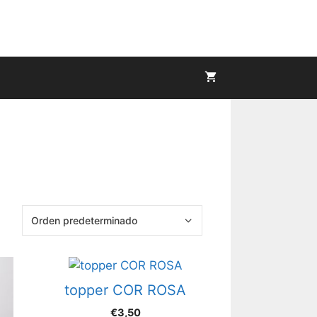
topper COR ROSA
€
3,50