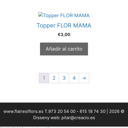
Topper FLOR MAMA
€
3,00
Añadir al carrito
1
2
3
4
→
www.flairesiflors.es T.973 20 54 00 - 615 18 74 30 | 2026 ©
Disseny web: pilar@creacio.es