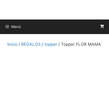
Saltar
al
contenido
Menú
Inicio
/
REGALOS
/
topper
/ Topper FLOR MAMA