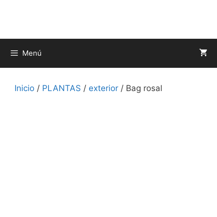
Saltar
al
contenido
Menú
Inicio
/
PLANTAS
/
exterior
/ Bag rosal