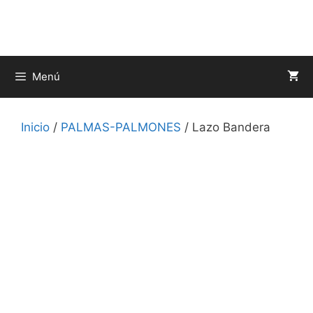
Saltar
al
contenido
Menú
Inicio
/
PALMAS-PALMONES
/ Lazo Bandera