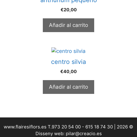
€
20,00
Añadir al carrito
centro silvia
€
40,00
Añadir al carrito
www.flairesiflors.es T.973 20 54 00 - 615 18 74 30 | 2026 ©
Disseny web: pilar@creacio.es