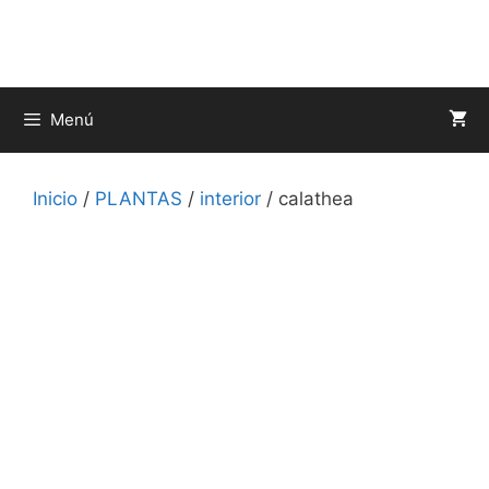
Saltar
al
contenido
Menú
Inicio
/
PLANTAS
/
interior
/ calathea