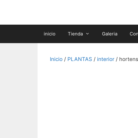
Saltar
al
contenido
inicio
Tienda
Galeria
Con
Inicio
/
PLANTAS
/
interior
/ hortens