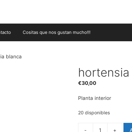
tacto
Cositas que nos gustan mucho!!!
ia blanca
hortensia
€
30,00
Planta interior
20 disponibles
-
+
A