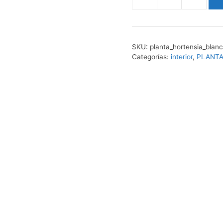
hortensia
blanca
cantidad
SKU:
planta_hortensia_blan
Categorías:
interior
,
PLANT