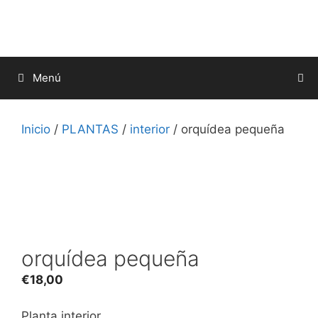
Saltar
al
contenido
Menú
Inicio
/
PLANTAS
/
interior
/ orquídea pequeña
orquídea pequeña
€
18,00
Planta interior