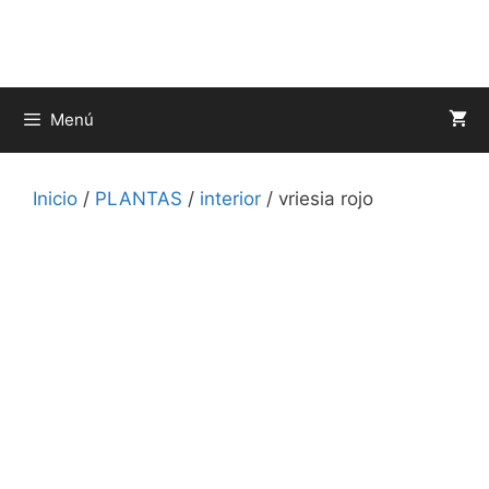
Saltar
al
contenido
Menú
Inicio
/
PLANTAS
/
interior
/ vriesia rojo