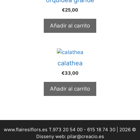
€
25,00
Añadir al carrito
calathea
€
33,00
Añadir al carrito
www.flairesiflors.es T.973 20 54 00 - 615 18 74 30 | 2026 ©
Disseny web: pilar@creacio.es