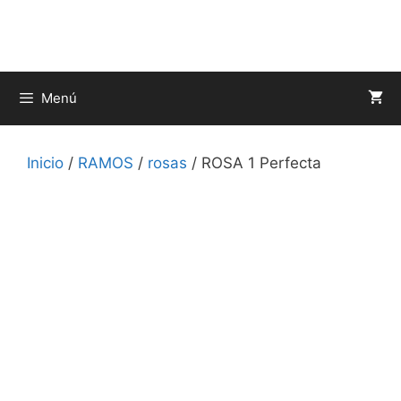
Saltar
al
contenido
Menú
Inicio
/
RAMOS
/
rosas
/ ROSA 1 Perfecta