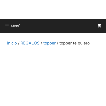
Saltar
al
contenido
Menú
Inicio
/
REGALOS
/
topper
/ topper te quiero