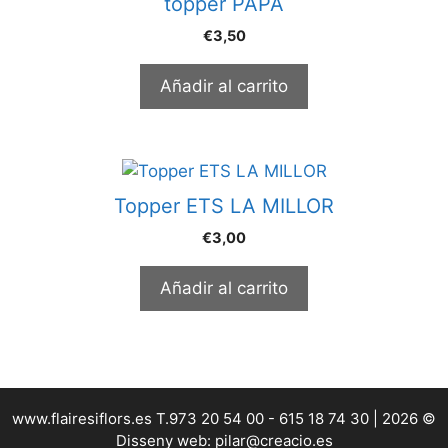
topper PAPA
€
3,50
Añadir al carrito
Topper ETS LA MILLOR
€
3,00
Añadir al carrito
www.flairesiflors.es T.973 20 54 00 - 615 18 74 30 | 2026 ©
Disseny web: pilar@creacio.es