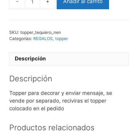
Añadir al carrito
topper
te
quiero
cantidad
SKU:
topper_tequiero_nen
Categorías:
REGALOS
,
topper
Descripción
Descripción
Topper para decorar y enviar mensaje, se
vende por separado, reciviras el topper
colocado en el pedido
Productos relacionados