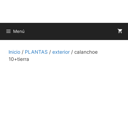
Saltar
al
contenido
Menú
Inicio
/
PLANTAS
/
exterior
/ calanchoe
10+tierra