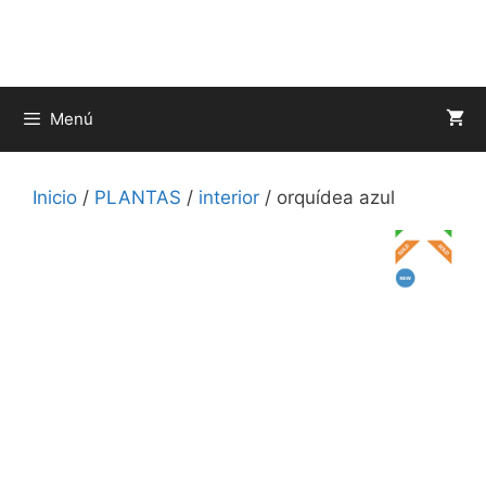
Saltar
al
contenido
Menú
Inicio
/
PLANTAS
/
interior
/ orquídea azul