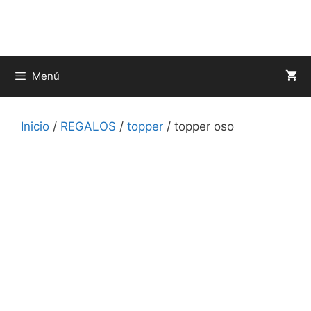
Saltar
al
contenido
Menú
Inicio
/
REGALOS
/
topper
/ topper oso