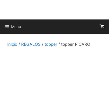
Saltar
al
contenido
Menú
Inicio
/
REGALOS
/
topper
/ topper PICARO